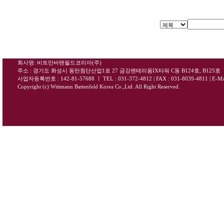
회사명: 비트만바텐필드코리아(주)
주소 : 경기도 화성시 동탄첨단산업1로 27 금강펜테리움IX타워 C동 B124호, B125호
사업자등록번호 : 142-81-57688
ㅣ
TEL : 031-372-4812 | FAX : 031-8039-4811
|
E-MA
Copyright (c) Wittmann Battenfeld Korea Co.,Ltd. All Right Reserved.