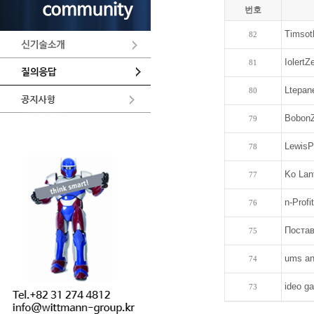
번호
Timsot
82
IolertZ
81
Ltepan
80
Bobon
79
LewisP
78
Ko Lan
77
n-Profi
76
Постав
75
ums and
74
ideo g
73