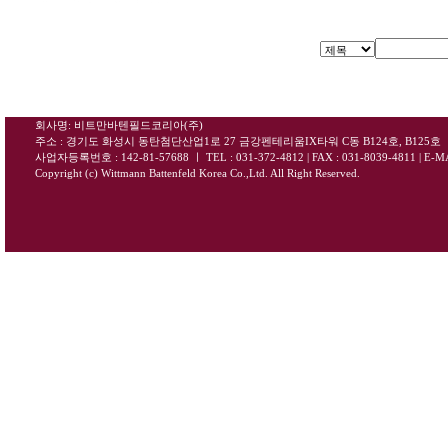
회사명: 비트만바텐필드코리아(주)
주소 : 경기도 화성시 동탄첨단산업1로 27 금강펜테리움IX타워 C동 B124호, B125호
사업자등록번호 : 142-81-57688
ㅣ
TEL : 031-372-4812 | FAX : 031-8039-4811
|
E-MA
Copyright (c) Wittmann Battenfeld Korea Co.,Ltd. All Right Reserved.