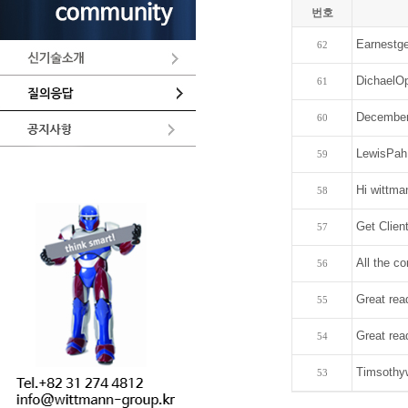
번호
Earnestge
62
DichaelOp
61
December
60
LewisPah
59
Hi wittma
58
Get Client
57
All the c
56
Great rea
55
Great read
54
Timsothy
53