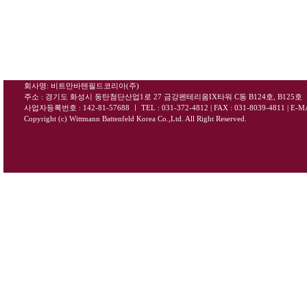
회사명: 비트만바텐필드코리아(주)
주소 : 경기도 화성시 동탄첨단산업1로 27 금강펜테리움IX타워 C동 B124호, B125호
사업자등록번호 : 142-81-57688
ㅣ
TEL : 031-372-4812 | FAX : 031-8039-4811
|
E-MA
Copyright (c) Wittmann Battenfeld Korea Co.,Ltd. All Right Reserved.