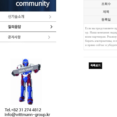
조회수
제목
등록일
Если вы представляете п
ор. Наша компания лидир
воим партнерам. Реализ
бирать альтернативы, ес
и прямо сейчас и убедит