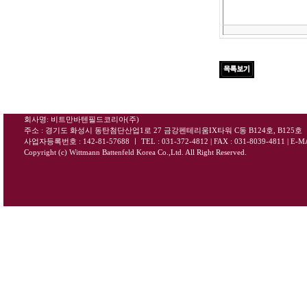
회사명: 비트만바텐필드코리아(주)
주소 : 경기도 화성시 동탄첨단산업1로 27 금강펜테리움IX타워 C동 B124호, B125호
사업자등록번호 : 142-81-57688
ㅣ
TEL : 031-372-4812 | FAX : 031-8039-4811
|
E-MA
Copyright (c) Wittmann Battenfeld Korea Co.,Ltd. All Right Reserved.