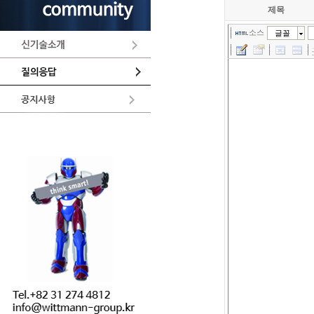
제목
소스
글꼴