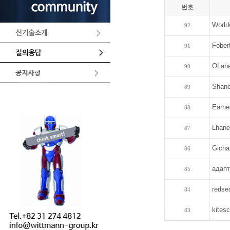
번호
World
92
Fober
91
OLane
90
Shane
89
Earne
88
Lhane
87
Gicha
86
адапт
85
redse
84
kites
83