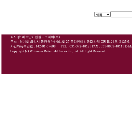
회사명: 비트만바텐필드코리아(주)
주소 : 경기도 화성시 동탄첨단산업1로 27 금강펜테리움IX타워 C동 B124호, B125호
사업자등록번호 : 142-81-57688
ㅣ
TEL : 031-372-4812 | FAX : 031-8039-4811
|
E-MA
Copyright (c) Wittmann Battenfeld Korea Co.,Ltd. All Right Reserved.